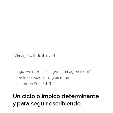
Recorrer Japón es sumergirse en un
mundo de tecnología, tan distinto como
fascinante para los occidentales. Tener
esa oportunidad ha cambiado mi visión
de la vida, del afán en el que vivimos y
de lo mucho que se debe valorar la
familia y respetar a tus semejantes.
[/image_with_text_over]
[image_with_text title_tag=»h5″ image=»19691″
title=»Tokio 2020, otro gran reto»
title_color=»#0aa6d1″]
Un ciclo olímpico determinante
y para seguir escribiendo