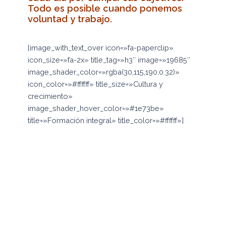
Todo es posible cuando ponemos
voluntad y trabajo.
[image_with_text_over icon=»fa-paperclip»
icon_size=»fa-2x» title_tag=»h3″ image=»19685″
image_shader_color=»rgba(30,115,190,0.32)»
icon_color=»#ffffff» title_size=»Cultura y
crecimiento»
image_shader_hover_color=»#1e73be»
title=»Formación integral» title_color=»#ffffff»]
Japón, conocido como la tierra del sol
naciente, es un país de infinita
diversidad cultural, tan pintoresco
como el comics y tan tecnológico como
en las películas. En sus calles puedes
encontrar gente amable y tímida a la
vez, todos con el afán de la ciudad y de
sus múltiples ocupaciones, pero siempre
cívicos y responsables con su entorno.