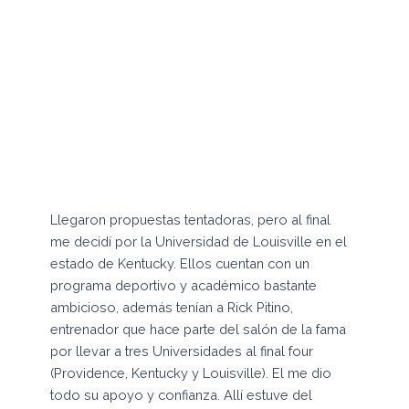
difícil hacerme un lugar y mostrarme.
Jugué las tres primeras temporadas con
mi High School y fui el jugador más valioso
(MVP) en tres de las divisiones, todo este
proceso logró ponerme entre los 15
mejores jugadores de mi edad en todo el
país y a la vista de las mejores
universidades.
Llegaron propuestas tentadoras, pero al final
me decidí por la Universidad de Louisville en el
estado de Kentucky. Ellos cuentan con un
programa deportivo y académico bastante
ambicioso, además tenían a Rick Pitino,
entrenador que hace parte del salón de la fama
por llevar a tres Universidades al final four
(Providence, Kentucky y Louisville). El me dio
todo su apoyo y confianza. Allí estuve del