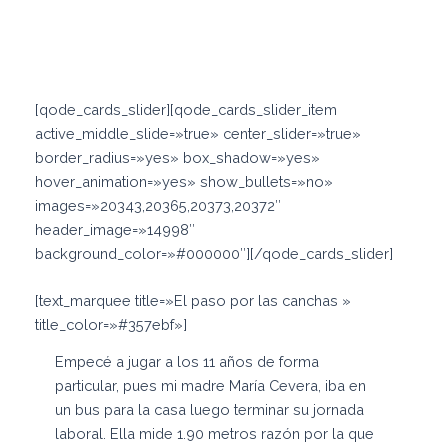
[qode_cards_slider][qode_cards_slider_item
active_middle_slide=»true» center_slider=»true»
border_radius=»yes» box_shadow=»yes»
hover_animation=»yes» show_bullets=»no»
images=»20343,20365,20373,20372″
header_image=»14998″
background_color=»#000000″][/qode_cards_slider]
[text_marquee title=»El paso por las canchas »
title_color=»#357ebf»]
Empecé a jugar a los 11 años de forma
particular, pues mi madre María Cevera, iba en
un bus para la casa luego terminar su jornada
laboral. Ella mide 1.90 metros razón por la que