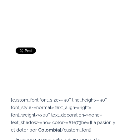
[custom_font font_size=»90″ line_height=»90″
font_style=»normal» text_align=»right»
font_weight=»300″ text_decoration=»none»
text_shadow=»no» color=»#1e73be»]La pasión y
el dolor por
Colombia
[/custom_font]
Hicieron un excelente trabajo, pese a lo