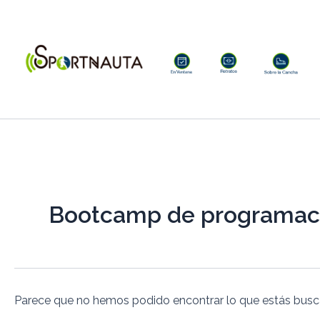
Buscar
Ir
por:
al
contenido
Bootcamp de programac
Parece que no hemos podido encontrar lo que estás bus