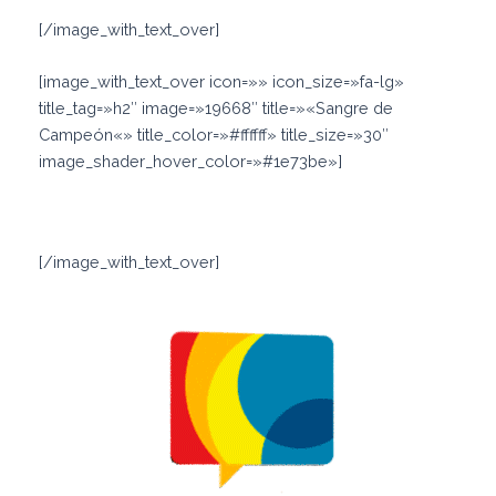
[/image_with_text_over]
[image_with_text_over icon=»» icon_size=»fa-lg»
title_tag=»h2″ image=»19668″ title=»«Sangre de
Campeón«» title_color=»#ffffff» title_size=»30″
image_shader_hover_color=»#1e73be»]
Rubén Limardo
[/image_with_text_over]