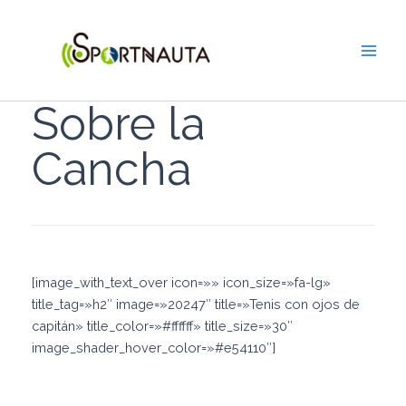
Ir
Main
al
Men
contenido
Sobre la
Cancha
[image_with_text_over icon=»» icon_size=»fa-lg»
title_tag=»h2″ image=»20247″ title=»Tenis con ojos de
capitán» title_color=»#ffffff» title_size=»30″
image_shader_hover_color=»#e54110″]
Por Pablo González