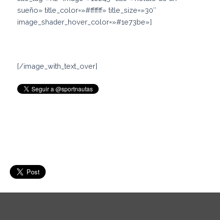
sueño» title_color=»#ffffff» title_size=»30″
image_shader_hover_color=»#1e73be»]
Juan Sebastián Cabal
[/image_with_text_over]