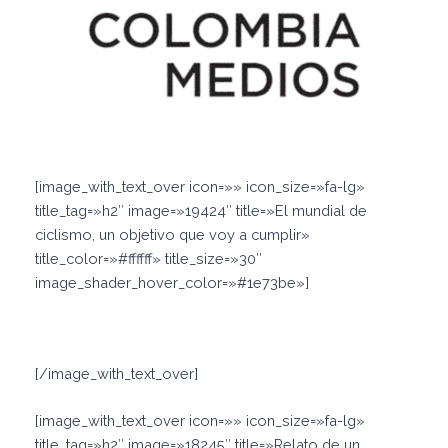
[image_with_text_over icon=»» icon_size=»fa-lg»
title_tag=»h2″ image=»19424″ title=»El mundial de
ciclismo, un objetivo que voy a cumplir»
title_color=»#ffffff» title_size=»30″
image_shader_hover_color=»#1e73be»]
Fabian Puerta Zapata
[/image_with_text_over]
[image_with_text_over icon=»» icon_size=»fa-lg»
title_tag=»h2″ image=»18245″ title=»Relato de un