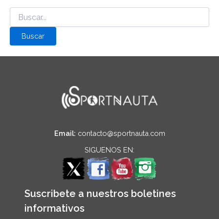
Email:
contacto@sportnauta.com
SIGUENOS EN:
Suscribete a nuestros boletines
informativos