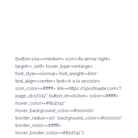
[button size=»medium» icon=»fa-arrow-right»
target=»_self» hover_type=»enlarge»
font_style=»normal» font_weight=»600″
text_align=»center» text=»Ir a la sección»
icon_color=»#ffffff» link=»https://sportnauta.com/?
page_id=17032″ button_id=»boton» color=»#ffffff»
hover_color=»#81d742″
hover_background_color=»#000000″
border_radius=»20″ background_color=»#000000″
border_color=»#ffffff»
hover_border_color=»#81d742″]