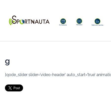
Ir
al
contenido
g
[qode_slider slider=’video-header’ auto_start=’true’ anima