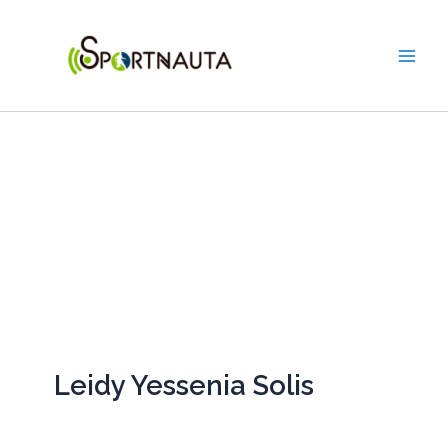
Ir
Main
al
Men
contenido
Leidy Yessenia Solis