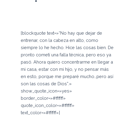
Es madre de un niño de cuatro
años, quien responde al nombre de
Matías.
[blockquote text=»“No hay que dejar de
entrenar, con la cabeza en alto, como
siempre lo he hecho. Hice las cosas bien. De
pronto cometí una falla técnica, pero eso ya
pasó. Ahora quiero concentrarme en llegar a
mi casa, estar con mi hijo, y no pensar más
en esto, porque me preparé mucho…pero así
son las cosas de Dios”.»
show_quote_icon=»yes»
border_color=»#ffffff»
quote_icon_color=»#ffffff»
text_color=»#ffffff»]