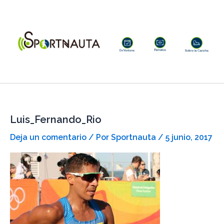
Ir
al
contenido
Luis_Fernando_Rio
Deja un comentario
/ Por
Sportnauta
/
5 junio, 2017