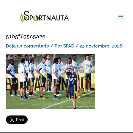
Ir
Main
al
Men
contenido
51b5f635c5a2e
Deja un comentario
/ Por
SPAD
/
24 noviembre, 2016