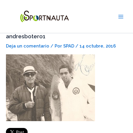
Ir
Main
al
Men
contenido
andresbotero1
Deja un comentario
/ Por
SPAD
/
14 octubre, 2016