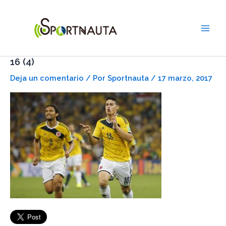
Ir
Main
al
Men
contenido
16 (4)
Deja un comentario
/ Por
Sportnauta
/
17 marzo, 2017