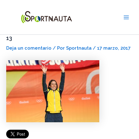
Ir
Navegación
Main
al
de
Men
contenido
entradas
13
Deja un comentario
/ Por
Sportnauta
/
17 marzo, 2017