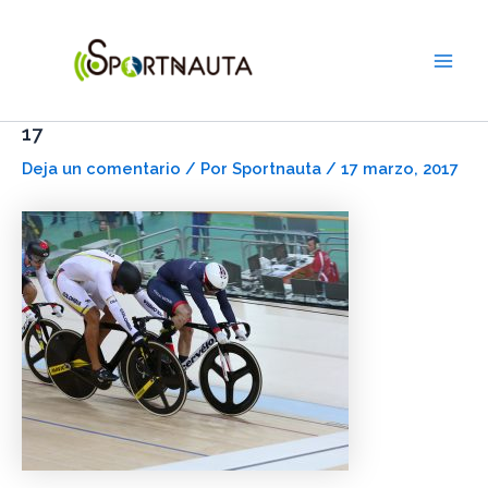
Ir
Navegación
Main
al
de
Men
contenido
entradas
17
Deja un comentario
/ Por
Sportnauta
/
17 marzo, 2017