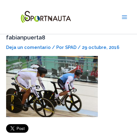
Ir
Main
al
Men
contenido
fabianpuerta8
Deja un comentario
/ Por
SPAD
/
29 octubre, 2016