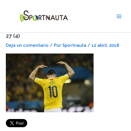
Ir
Main
al
Men
contenido
27 (4)
Deja un comentario
/ Por
Sportnauta
/
12 abril, 2018