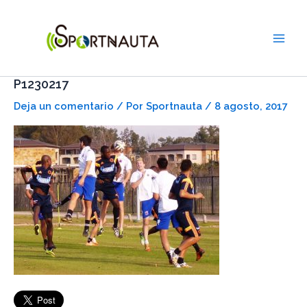
Ir
Main
al
Men
contenido
P1230217
Deja un comentario
/ Por
Sportnauta
/
8 agosto, 2017