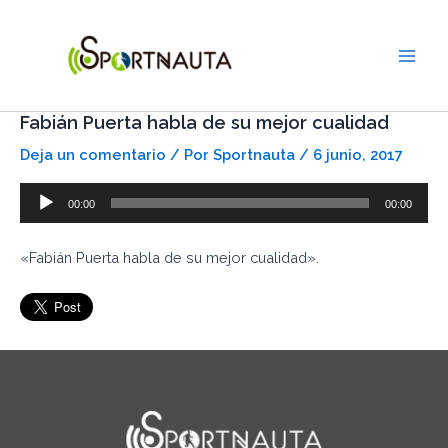
Ir
Main
al
Men
contenido
Fabián Puerta habla de su mejor cualidad
Deja un comentario
/ Por
Sportnauta
/
6 junio, 2017
Reproductor
00:00
00:00
de
audio
«Fabián Puerta habla de su mejor cualidad».