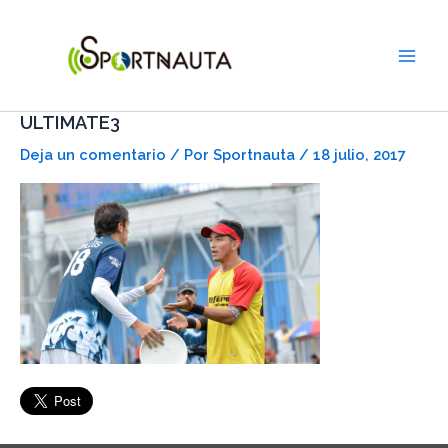
Ir
Main
al
Men
contenido
ULTIMATE3
Deja un comentario
/ Por
Sportnauta
/
18 julio, 2017